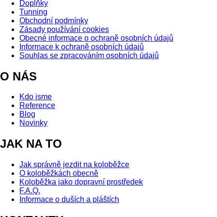
Doplňky
Tunning
Obchodní podmínky
Zásady používání cookies
Obecné informace o ochraně osobních údajů
Informace k ochraně osobních údajů
Souhlas se zpracováním osobních údajů
O NÁS
Kdo jsme
Reference
Blog
Novinky
JAK NA TO
Jak správně jezdit na koloběžce
O koloběžkách obecně
Koloběžka jako dopravní prostředek
F.A.Q.
Informace o duších a pláštích