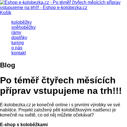
Košík
koloběžky
sněhoběžky
rámy
doplňky
tuning
o nás
kontakt
Blog
Po téměř čtyřech měsících
příprav vstupujeme na trh!!!
E-kolobezka.cz je konečně online i s prvními výrobky ve své
nabídce. Projekt založený pěti koloběžkovými nadšenci je
konečně na světě, co od něj můžete očekávat?
E-shop s koloběžkami