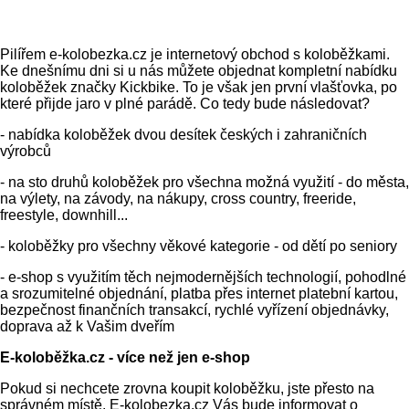
Pilířem e-kolobezka.cz je internetový obchod s koloběžkami.
Ke dnešnímu dni si u nás můžete objednat kompletní nabídku
koloběžek značky Kickbike. To je však jen první vlašťovka, po
které přijde jaro v plné parádě. Co tedy bude následovat?
- nabídka koloběžek dvou desítek českých i zahraničních
výrobců
- na sto druhů koloběžek pro všechna možná využití - do města,
na výlety, na závody, na nákupy, cross country, freeride,
freestyle, downhill...
- koloběžky pro všechny věkové kategorie - od dětí po seniory
- e-shop s využitím těch nejmodernějších technologií, pohodlné
a srozumitelné objednání, platba přes internet platební kartou,
bezpečnost finančních transakcí, rychlé vyřízení objednávky,
doprava až k Vašim dveřím
E-koloběžka.cz - více než jen e-shop
Pokud si nechcete zrovna koupit koloběžku, jste přesto na
správném místě. E-kolobezka.cz Vás bude informovat o