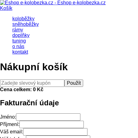
Košík
koloběžky
sněhoběžky
rámy
doplňky
tuning
o nás
kontakt
Nákupní košík
Cena celkem: 0 Kč
Fakturační údaje
Jméno:
Příjmení:
Váš email: