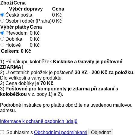
Zboží
Cena
Výběr dopravy
Cena
Česká pošta
0 Kč
Osobní odběr (Praha)
0 Kč
Výběr platby
Cena
Převodem
0 Kč
Dobírka
0 Kč
Hotově
0 Kč
Celkem: 0 Kč
1) Při nákupu koloběžek
Kickbike a Gravity je poštovné
ZDARMA!
2) U ostatních položek je poštovné
30 Kč - 200 Kč za položku.
Dle velikosti a váhy produktu.
2) Cena dobírky je
70 Kč
.
3)
Poštovné pro komponenty je zdarma při zaslaní s
koloběžkou
viz. body 1) a 2).
Podrobné instrukce pro platbu obdržíte na uvedenou mailovou
adresu.
Informace k ochraně osobních údajů
Souhlasím s
Obchodními podmínkami