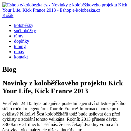
Košík
koloběžky
sněhoběžky
rámy
doplňky
tuning
o nás
kontakt
Blog
Novinky z koloběžkového projektu Kick
Your Life, Kick France 2013
Ve středu 24.10. byla odtajněna poslední tajemství ohledně příštího
stého ročníku legendární Tour de France! Informace pouze pro
cyklisty? Nikoliv! Šest koloběžkářů totiž bude usilovat den před
cyklisty o zdolání tohoto velikána. Ročník 2013 přinese dávku
3360km v 21 dnech. Těší nás, že nás čekají dva dny volna a tři
časovky...více naleznete níže - itinerář etap: