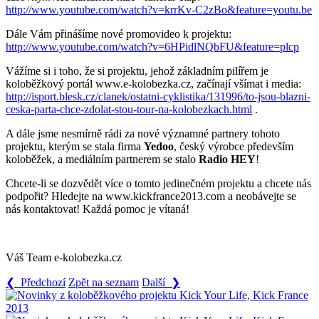
http://www.youtube.com/watch?v=krrKv-C2zBo&feature=youtu.be
Dále Vám přinášíme nové promovideo k projektu:
http://www.youtube.com/watch?v=6HPidlNQbFU&feature=plcp
Vážíme si i toho, že si projektu, jehož základním pilířem je
koloběžkový portál www.e-kolobezka.cz, začínají všímat i media:
http://isport.blesk.cz/clanek/ostatni-cyklistika/131996/to-jsou-blazni-
ceska-parta-chce-zdolat-stou-tour-na-kolobezkach.html
.
A dále jsme nesmírně rádi za nové významné partnery tohoto
projektu, kterým se stala firma
Yedoo
, český výrobce především
koloběžek, a mediálním partnerem se stalo
Radio HEY
!
Chcete-li se dozvědět více o tomto jedinečném projektu a chcete nás
podpořit? Hledejte na www.kickfrance2013.com a neobávejte se
nás kontaktovat! Každá pomoc je vítaná!
Váš Team e-kolobezka.cz
❮ Předchozí
Zpět na seznam
Další ❯