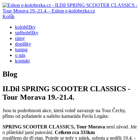
Košík
koloběžky
sněhoběžky
rámy
doplňky
tuning
o nás
kontakt
Blog
II.Díl SPRING SCOOTER CLASSICS -
Tour Morava 19.-21.4.
Jsou tu podrobnosti akce, která volně navazuje na Tour Čechy,
přímo od pořadatele a našeho kamaráda Pavla Legáta:
SPRING SCOOTER CLASSICS, Tour Morava
není závod. Jde
o přátelské jarní putování.
Celkem cca 333km
rozděleno do tří etap. Pojede se tedy v pátek, sobotu a neděli 19.4. -