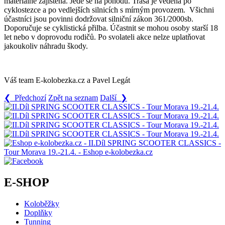
materiálně zajištěna. Jede se na pohodu. Trasa je vedená po
cyklostezce a po vedlejších silnicích s mírným provozem. Všichni
účastníci jsou povinni dodržovat silniční zákon 361/2000sb.
Doporučuje se cyklistická přilba. Účastnit se mohou osoby starší 18
let nebo v doprovodu rodičů. Po svolateli akce nelze uplatňovat
jakoukoliv náhradu škody.
Váš team E-kolobezka.cz a Pavel Legát
❮ Předchozí
Zpět na seznam
Další ❯
E-SHOP
Koloběžky
Doplňky
Tunning