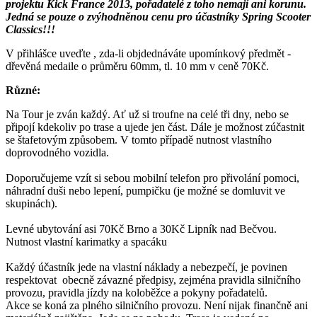
projektu Kick France 2013, pořadatelé z toho nemají ani korunu.
Jedná se pouze o zvýhodněnou cenu pro účastníky Spring Scooter
Classics!!!
V přihlášce uveďte , zda-li objdednáváte upomínkový předmět -
dřevěná medaile o průměru 60mm, tl. 10 mm v ceně 70Kč.
Různé:
Na Tour je zván každý. Ať už si troufne na celé tři dny, nebo se
připojí kdekoliv po trase a ujede jen část. Dále je možnost zúčastnit
se štafetovým způsobem. V tomto případě nutnost vlastního
doprovodného vozidla.
Doporučujeme vzít si sebou mobilní telefon pro přivolání pomoci,
náhradní duši nebo lepení, pumpičku (je možné se domluvit ve
skupinách).
Levné ubytování asi 70Kč Brno a 30Kč Lipník nad Bečvou.
Nutnost vlastní karimatky a spacáku
Každý účastník jede na vlastní náklady a nebezpečí, je povinen
respektovat obecně závazné předpisy, zejména pravidla silničního
provozu, pravidla jízdy na koloběžce a pokyny pořadatelů.
Akce se koná za plného silničního provozu. Není nijak finančně ani