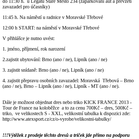
do 11:30 h. u Legátů Staré Město 234 (zaparkování aut a převzetí
zavazadel pro účasníky)
11:45 h. Na náměstí u radnice v Moravské Třebové
12:00 h START: na náměstí v Moravské Třebové
V přihlášce je nutno uvést:
1. jméno, příjmení, rok narození
2.zajistit ubytování: Brno (ano / ne), Lipník (ano / ne)
3. zajistit snídaně: Brno (ano / ne), Lipník (ano / ne)
4. zajistit přepravu osobních zavazadel: Moravská Třebová – Brno
(ano / ne), Brno – Lipník (ano / ne), Lipník - MT (ano / ne).
Dále je možnost objednat dres nebo triko KICK FRANCE 2013 -
Tour de France na koloběžce a to za cenu 700Kč – dres, 500Kč –
triko, ve velikostech S - XXL, velikostní tabulka k dispozici zde:
http://www.atexsport.cz/cz/o-vyrobe/velikostni-tabulky/
!!!Výtěžek z prodeje těchto dresů a triček jde přímo na podporu