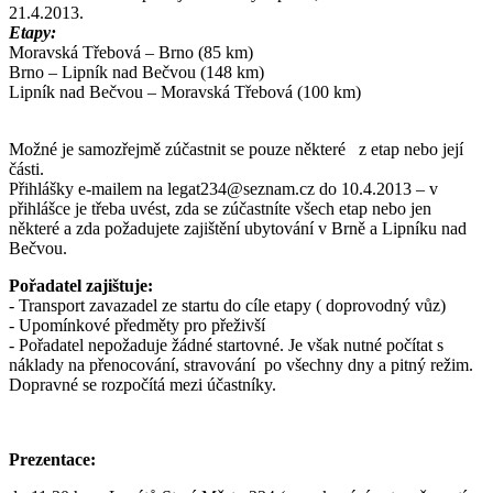
21.4.2013.
Etapy:
Moravská Třebová – Brno (85 km)
Brno – Lipník nad Bečvou (148 km)
Lipník nad Bečvou – Moravská Třebová (100 km)
Možné je samozřejmě zúčastnit se pouze některé z etap nebo její
části.
Přihlášky e-mailem na legat234@seznam.cz do 10.4.2013 – v
přihlášce je třeba uvést, zda se zúčastníte všech etap nebo jen
některé a zda požadujete zajištění ubytování v Brně a Lipníku nad
Bečvou.
Pořadatel zajištuje:
- Transport zavazadel ze startu do cíle etapy ( doprovodný vůz)
- Upomínkové předměty pro přeživší
- Pořadatel nepožaduje žádné startovné. Je však nutné počítat s
náklady na přenocování, stravování po všechny dny a pitný režim.
Dopravné se rozpočítá mezi účastníky.
Prezentace: