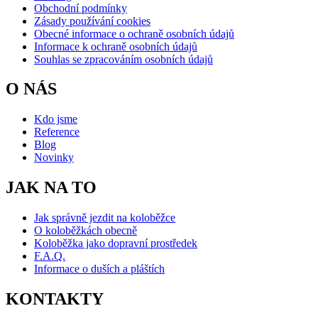
Obchodní podmínky
Zásady používání cookies
Obecné informace o ochraně osobních údajů
Informace k ochraně osobních údajů
Souhlas se zpracováním osobních údajů
O NÁS
Kdo jsme
Reference
Blog
Novinky
JAK NA TO
Jak správně jezdit na koloběžce
O koloběžkách obecně
Koloběžka jako dopravní prostředek
F.A.Q.
Informace o duších a pláštích
KONTAKTY