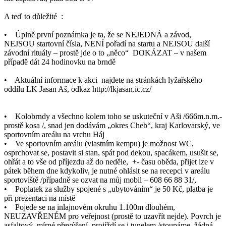
A teď to důležité :
• Úplně první poznámka je ta, že se NEJEDNÁ a závod,
NEJSOU startovní čísla, NENÍ pořadí na startu a NEJSOU další
závodní rituály – prostě jde o to „něco“ DOKÁZAT – v našem
případě dát 24 hodinovku na brndě
• Aktuální informace k akci najdete na stránkách lyžařského
oddílu LK Jasan Aš, odkaz http://lkjasan.ic.cz/
• Kolobrndy a všechno kolem toho se uskuteční v Aši /666m.n.m.-
prostě kosa /, snad jen dodávám „okres Cheb“, kraj Karlovarský, ve
sportovním areálu na vrchu Háj
• Ve sportovním areálu (vlastním kempu) je možnost WC,
osprchovat se, postavit si stan, spát pod dekou, spacákem, usušit se,
ohřát a to vše od příjezdu až do neděle, +- času oběda, přijet lze v
pátek během dne kdykoliv, je nutné ohlásit se na recepci v areálu
sportoviště /případně se ozvat na můj mobil – 608 66 88 31/,
• Poplatek za služby spojené s „ubytováním“ je 50 Kč, platba je
při prezentaci na místě
• Pojede se na inlajnovém okruhu 1.100m dlouhém,
NEUZAVŘENÉM pro veřejnost (prostě to uzavřít nejde). Povrch je
asfaltový, mírné převýšení, projíždí se i tunelem /stoupáme, žádná