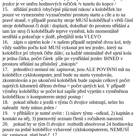
jezdce je ve směru hodinových ručiček /v tunelu do kopce /
15. střídání jezdců /obyčejné plácnutí rukou/ a koloběžek lze
pouze ve vymezeném /vyznačeném/ prostoru startu a cíle a to na
pravé straně, v případě poruchy stroje MUSÍ koloběžkař s větší částí
stroje doběhnout či dojít / doplazit, dokulhat/ do prostoru střídání a
tam lze stroj či koloběžkaře teprve vyměnit, kdo momentálně
nestřídá a pokračuje v jízdě, předjíždí teda VLEVO
16. zápis o ujetém kole / v našem případě nejméně dvou kol, tedy
vždy sudého počtu kol/ MUSÍ vykonat jen ten jezdec, který na
koloběžce jel /zbytek čtěte dále/, za každé minimálně dvě ujetá kola
je jedna čárka, počet čárek píše po vystřídání jezdec IHNED v
prostoru střídání na příslušný „tiskopis“
17. jednotlivci nemusí nic zapisovat, jsou ALE POVINNI mít na
koloběžce cyklokomputer, jenž bude na startu vynulován,
zkontrolován a po ukončení koloběžek bude zapsán celkový počet
najetých kilometrů děleno dvěma = počet ujetých kol. V případě
výměny koloběžky se počet kol zapíše před vyjetím s vyměněnou
koloběžkou /s komputerem stejný postup /
18. pokud někdo z jezdů v týmu či dvojice odstoupí, nelze ho
nahradit /tedy mínus jeden /
19. v přihlášce je nutné uvést : 1) název týmu –odkud, 2) kapitán a
kontakt na něj, 3) jmenovitý seznam členů s ročníkem narození
20. pokud by se tým či dvojice rozhodli absolvovat 24 hodinovku
pouze na jedné koloběžce vybavené cyklokomputerem, NEMUSÍ
nic zapisovat, platí bod č. 17