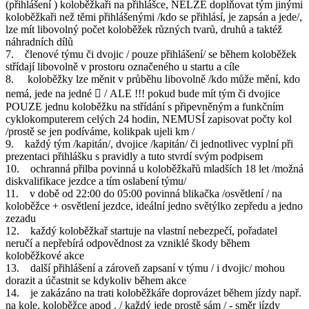
(přihlášení ) koloběžkaři na přihlášce, NELZE doplňovat tým jinými
koloběžkaři než těmi přihlášenými /kdo se přihlásí, je zapsán a jede/,
lze mít libovolný počet koloběžek různých tvarů, druhů a taktéž
náhradních dílů
7. členové týmu či dvojic / pouze přihlášení/ se během koloběžek
střídají libovolně v prostoru označeného u startu a cíle
8. koloběžky lze měnit v průběhu libovolně /kdo může mění, kdo
nemá, jede na jedné  / ALE !!! pokud bude mít tým či dvojice
POUZE jednu koloběžku na střídání s připevněným a funkčním
cyklokomputerem celých 24 hodin, NEMUSÍ zapisovat počty kol
/prostě se jen podíváme, kolikpak ujeli km /
9. každý tým /kapitán/, dvojice /kapitán/ či jednotlivec vyplní při
prezentaci přihlášku s pravidly a tuto stvrdí svým podpisem
10. ochranná přilba povinná u koloběžkařů mladších 18 let /možná
diskvalifikace jezdce a tím oslabení týmu/
11. v době od 22:00 do 05:00 povinná blikačka /osvětlení / na
koloběžce + osvětlení jezdce, ideální jedno světýlko zepředu a jedno
zezadu
12. každý koloběžkař startuje na vlastní nebezpečí, pořadatel
neručí a nepřebírá odpovědnost za vzniklé škody během
koloběžkové akce
13. další přihlášení a zároveň zapsaní v týmu / i dvojic/ mohou
dorazit a účastnit se kdykoliv během akce
14. je zakázáno na trati koloběžkáře doprovázet během jízdy např.
na kole, koloběžce apod . / každý jede prostě sám / - směr jízdy