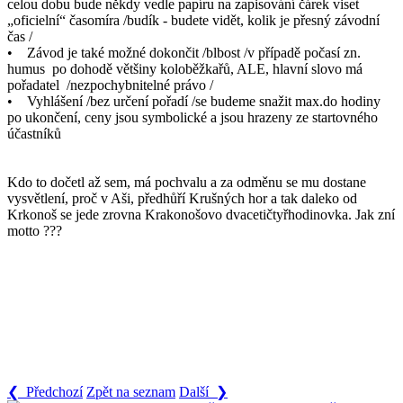
celou dobu bude někdy vedle papíru na zapisování čárek viset
„oficielní“ časomíra /budík - budete vidět, kolik je přesný závodní
čas /
• Závod je také možné dokončit /blbost /v případě počasí zn.
humus po dohodě většiny koloběžkařů, ALE, hlavní slovo má
pořadatel /nezpochybnitelné právo /
• Vyhlášení /bez určení pořadí /se budeme snažit max.do hodiny
po ukončení, ceny jsou symbolické a jsou hrazeny ze startovného
účastníků
Kdo to dočetl až sem, má pochvalu a za odměnu se mu dostane
vysvětlení, proč v Aši, předhůří Krušných hor a tak daleko od
Krkonoš se jede zrovna Krakonošovo dvacetičtyřhodinovka. Jak zní
motto ???
❮ Předchozí
Zpět na seznam
Další ❯