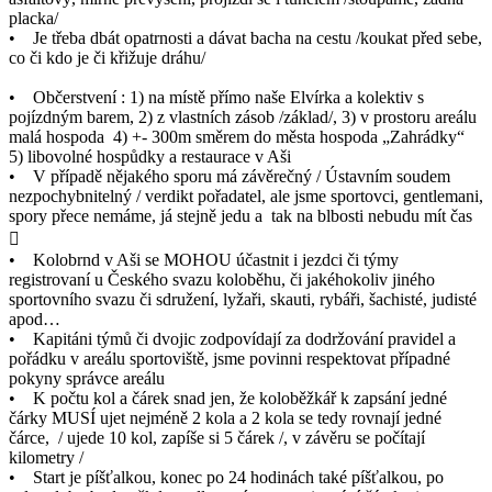
placka/
• Je třeba dbát opatrnosti a dávat bacha na cestu /koukat před sebe,
co či kdo je či křižuje dráhu/
• Občerstvení : 1) na místě přímo naše Elvírka a kolektiv s
pojízdným barem, 2) z vlastních zásob /základ/, 3) v prostoru areálu
malá hospoda 4) +- 300m směrem do města hospoda „Zahrádky“
5) libovolné hospůdky a restaurace v Aši
• V případě nějakého sporu má závěrečný / Ústavním soudem
nezpochybnitelný / verdikt pořadatel, ale jsme sportovci, gentlemani,
spory přece nemáme, já stejně jedu a tak na blbosti nebudu mít čas

• Kolobrnd v Aši se MOHOU účastnit i jezdci či týmy
registrovaní u Českého svazu koloběhu, či jakéhokoliv jiného
sportovního svazu či sdružení, lyžaři, skauti, rybáři, šachisté, judisté
apod…
• Kapitáni týmů či dvojic zodpovídají za dodržování pravidel a
pořádku v areálu sportoviště, jsme povinni respektovat případné
pokyny správce areálu
• K počtu kol a čárek snad jen, že koloběžkář k zapsání jedné
čárky MUSÍ ujet nejméně 2 kola a 2 kola se tedy rovnají jedné
čárce, / ujede 10 kol, zapíše si 5 čárek /, v závěru se počítají
kilometry /
• Start je píšťalkou, konec po 24 hodinách také píšťalkou, po