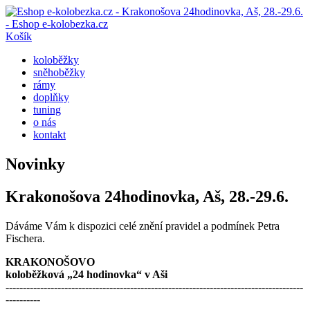
Košík
koloběžky
sněhoběžky
rámy
doplňky
tuning
o nás
kontakt
Novinky
Krakonošova 24hodinovka, Aš, 28.-29.6.
Dáváme Vám k dispozici celé znění pravidel a podmínek Petra
Fischera.
KRAKONOŠOVO
koloběžková „24 hodinovka“ v Aši
--------------------------------------------------------------------------------------
----------