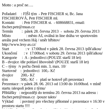
Motto : a proč ne….
Pořadatel : FIŠI tým - Petr FISCHER st, Bc. Jana
FISCHEROVÁ, Petr FISCHER ml.
Kontakt : Petr FISCHER st. - 608668831, email:
fischer.petr@muas.cz
Termín : pátek 28. června 2013 - sobota 29. června 2013
Místo : město Aš, oválná in line dráha ve sportovním
areálu pod vrchem Háj / směr hřbitov/
http://www.lesy-as.cz/
Start : v 17:00hod v pátek 28. června 2013 /píšťalkou/
Ukončení : v 17:00hod. v sobotu 29. června 2013 /píšťalkou/
Kategorie : A - jednotlivci (POUZE starší 18 let)
B - dvojice /dle pohlaví libovolně/ (POUZE starší 18 let)
C – týmy /v počtu členů min. 3, max. 10/
Startovné : jednotlivci 100,- Kč
dvojice 200,- Kč
tým 500,- Kč - platí se hotově při prezentaci
Prezentace : v pátek 28. 06. 2013 od 13:00 do 16:00hod. v místě
startu /alespoň jeden z týmu/
Přihlášky : nejpozději do termínu 20. června 2013 na adresu :
fischer.petr@muas.cz /pouze takto/
Výklad : povinný pro všechny přítomné z prezentace v 16:30 v
prostoru startu !!!!