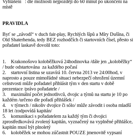
Vyhlášení : dle možností nejpozději do 60 minut po ukončení na
místě
PRAVIDLA
Byť se „závodí“ v duch fair-play, Rychlých šípů a Míry Dušína, či
Old Shaterhenda, tedy BEZ rozhodčích či startovních čísel, přesto si
pořadatel laskavě dovolil toto:
1. Krakonošovo koloběžková 24hodinovka /dále jen „koloběžky“
/ bude odstartována za každého počasí
2. startovní listina se uzavírá 10. června 2013 ve 24:00hod, v
naprosto a pouze mimořádné situaci nebezpečí ohrožení územní
celistvosti může pořadatel přihlásit tým v den startu v době
prezentace /právo pořadatele /
3. maximální počet jednotlivců, dvojic a týmů na startu je 10 po
každém /určeno dle pořadí přihlášek /
4. v týmech / nikoliv dvojice či sólo/ může závodit i osoba mladší
18 let /zodpovídá kapitán/
5. komunikaci s pořadatelem za každý tým či dvojici
zprostředkovává zvolený kapitán, vyznačený na vyplněné přihlášce,
kapitán musí být plnoletý
6. koloběžek se mohou zúčastnit POUZE jmenovitě vypsaní