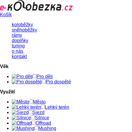
Košík
koloběžky
sněhoběžky
rámy
doplňky
tuning
o nás
kontakt
Věk
Pro děti
Pro dospělé
Využití
Město
Lehký terén
Sjezd
Silnice
Offroad
Mushing