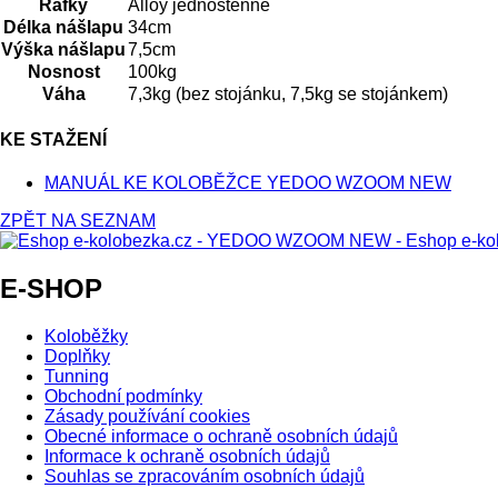
Ráfky
Alloy jednostěnné
Délka nášlapu
34cm
Výška nášlapu
7,5cm
Nosnost
100kg
Váha
7,3kg (bez stojánku, 7,5kg se stojánkem)
KE STAŽENÍ
MANUÁL KE KOLOBĚŽCE YEDOO WZOOM NEW
ZPĚT NA SEZNAM
E-SHOP
Koloběžky
Doplňky
Tunning
Obchodní podmínky
Zásady používání cookies
Obecné informace o ochraně osobních údajů
Informace k ochraně osobních údajů
Souhlas se zpracováním osobních údajů