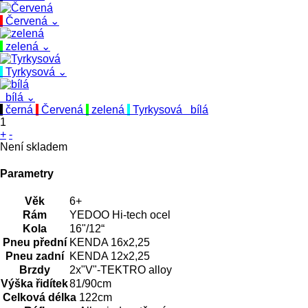
Červená
⌄
zelená
⌄
Tyrkysová
⌄
bílá
⌄
černá
Červená
zelená
Tyrkysová
bílá
1
+
-
Není skladem
Parametry
Věk
6+
Rám
YEDOO Hi-tech ocel
Kola
16"/12“
Pneu přední
KENDA 16x2,25
Pneu zadní
KENDA 12x2,25
Brzdy
2x"V"-TEKTRO alloy
Výška řidítek
81/90cm
Celková délka
122cm