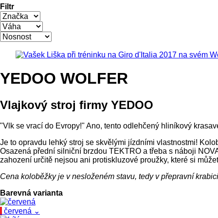
Filtr
YEDOO WOLFER
Vlajkový stroj firmy YEDOO
"Vlk se vrací do Evropy!" Ano, tento odlehčený hliníkový kra
Je to opravdu lehký stroj se skvělými jízdními vlastnostmi! Kol
Osazená přední silniční brzdou TEKTRO a třeba s náboji NOVAT
zahození určitě nejsou ani protiskluzové proužky, které si můžet
Cena koloběžky je v nesloženém stavu, tedy v přepravní krabici
Barevná varianta
červená
⌄