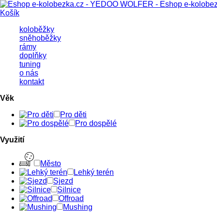
Košík
koloběžky
sněhoběžky
rámy
doplňky
tuning
o nás
kontakt
Věk
Pro děti
Pro dospělé
Využití
Město
Lehký terén
Sjezd
Silnice
Offroad
Mushing