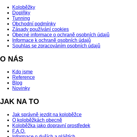
Koloběžky
Doplňky
Tunning
Obchodní podmínky
Zásady používání cookies
Obecné informace o ochraně osobních údajů
Informace k ochraně osobních údajů
Souhlas se zpracováním osobních údajů
O NÁS
Kdo jsme
Reference
Blog
Novinky
JAK NA TO
Jak správně jezdit na koloběžce
O koloběžkách obecně
Koloběžka jako dopravní prostředek
F.A.Q.
Informace o duších a pláštích