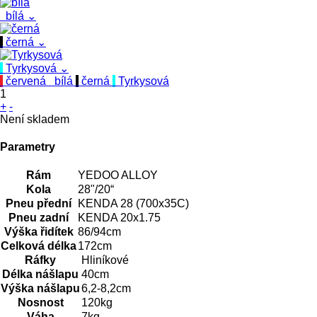
bílá
⌄
černá
⌄
Tyrkysová
⌄
červená
bílá
černá
Tyrkysová
1
+
-
Není skladem
Parametry
Rám
YEDOO ALLOY
Kola
28"/20“
Pneu přední
KENDA 28 (700x35C)
Pneu zadní
KENDA 20x1.75
Výška řidítek
86/94cm
Celková délka
172cm
Ráfky
Hliníkové
Délka nášlapu
40cm
Výška nášlapu
6,2-8,2cm
Nosnost
120kg
Váha
7kg