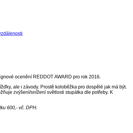
ní designové ocenění REDDOT AWARD pro rok 2016.
ížďky, ale i závody. Prostě koloběžka pro dospělé jak má být.
je zvýšení/snížení světlosti stupátka dle potřeby. K
tku 600,- vč. DPH.