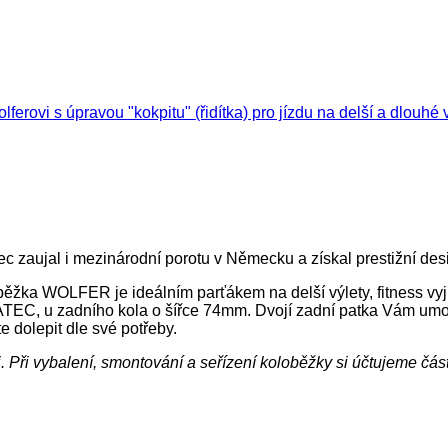
savec zaujal i mezinárodní porotu v Německu a získal prestiž
oběžka WOLFER je ideálním parťákem na delší výlety, fitness vyj
EC, u zadního kola o šířce 74mm. Dvojí zadní patka Vám umožňu
e dolepit dle své potřeby.
. Při vybalení, smontování a seřízení koloběžky si účtujeme čás