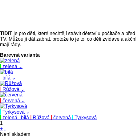
TIDIT
je pro děti, které nechtějí strávit dětství u počítače a před
TV. Můžou jí dát zabrat, protože to je to, co děti zvídavé a akční
mají rády.
Barevná varianta
zelená
⌄
bílá
⌄
Růžová
⌄
červená
⌄
Tyrkysová
⌄
zelená
bílá
Růžová
červená
Tyrkysová
1
+
-
Není skladem