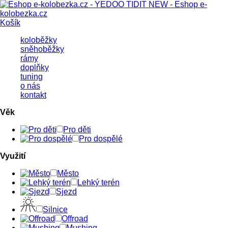
Košík
koloběžky
sněhoběžky
rámy
doplňky
tuning
o nás
kontakt
Věk
Pro děti
Pro dospělé
Využití
Město
Lehký terén
Sjezd
Silnice
Offroad
Mushing