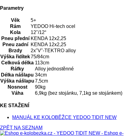
Parametry
Věk
5+
Rám
YEDOO Hi-tech ocel
Kola
12"/12“
Pneu přední
KENDA 12x2,25
Pneu zadní
KENDA 12x2,25
Brzdy
2x"V"-TEKTRO alloy
Výška řidítek
75/84cm
Celková délka
113cm
Ráfky
Alloy jednostěnné
Délka nášlapu
34cm
Výška nášlapu
7,5cm
Nosnost
90kg
Váha
6,9kg (bez stojánku, 7,1kg se stojánkem)
KE STAŽENÍ
MANUÁL KE KOLOBĚŽCE YEDOO TIDIT NEW
ZPĚT NA SEZNAM