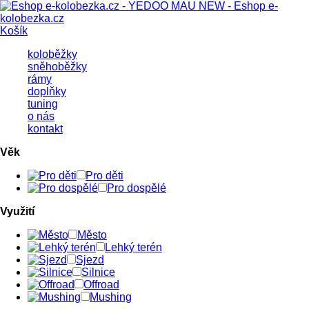
Košík
koloběžky
sněhoběžky
rámy
doplňky
tuning
o nás
kontakt
Věk
Pro děti
Pro dospělé
Využití
Město
Lehký terén
Sjezd
Silnice
Offroad
Mushing