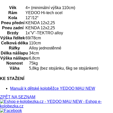
Věk
4+ (minimální výška 110cm)
Rám
YEDOO Hi-tech ocel
Kola
12"/12“
Pneu přední
KENDA 12x2,25
Pneu zadní
KENDA 12x2,25
Brzdy
1x"V"-TEKTRO alloy
Výška řidítek
69/78cm
Celková délka
110cm
Ráfky
Alloy jednostěnné
Délka nášlapu
34cm
Výška nášlapu
6,8cm
Nosnost
75kg
Váha
5,8kg (bez stojánku, 6kg se stojánkem)
KE STAŽENÍ
Manuál k dětské koloběžce YEDOO MAU NEW
ZPĚT NA SEZNAM