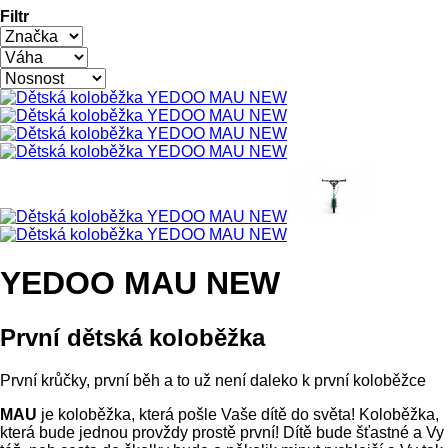
Filtr
YEDOO MAU NEW
První dětská koloběžka
První krůčky, první běh a to už není daleko k první koloběžce
MAU
je koloběžka, která pošle Vaše dítě do světa! Koloběžka,
která bude jednou provždy prostě první! Dítě bude šťastné a Vy