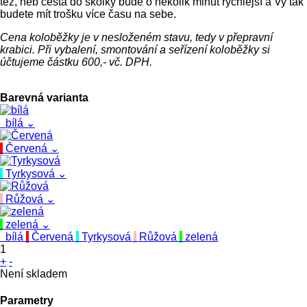
též, neb cesta do školky bude o několik minut rychlejší a Vy tak
budete mít trošku více času na sebe.
Cena koloběžky je v nesloženém stavu, tedy v přepravní
krabici. Při vybalení, smontování a seřízení koloběžky si
účtujeme částku 600,- vč. DPH.
Barevná varianta
bílá
⌄
Červená
⌄
Tyrkysová
⌄
Růžová
⌄
zelená
⌄
bílá
Červená
Tyrkysová
Růžová
zelená
1
+
-
Není skladem
Parametry