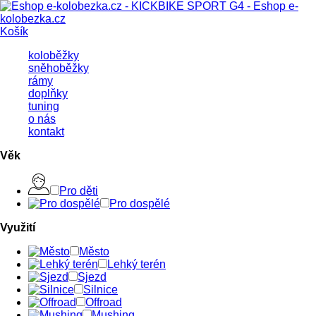
Košík
koloběžky
sněhoběžky
rámy
doplňky
tuning
o nás
kontakt
Věk
Pro děti
Pro dospělé
Využití
Město
Lehký terén
Sjezd
Silnice
Offroad
Mushing