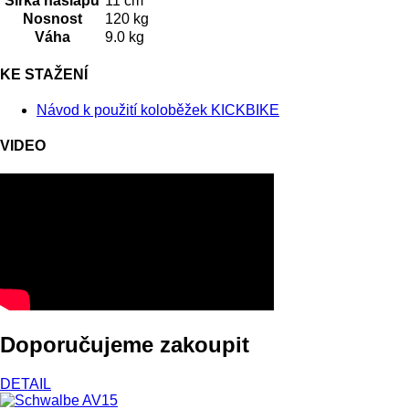
Šířka nášlapu
11 cm
Nosnost
120 kg
Váha
9.0 kg
KE STAŽENÍ
Návod k použití koloběžek KICKBIKE
VIDEO
Doporučujeme zakoupit
DETAIL