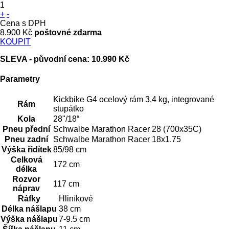
1
+
-
Cena s DPH
8.900 Kč
poštovné zdarma
KOUPIT
SLEVA - původní cena: 10.990 Kč
Parametry
Kickbike G4 ocelový rám 3,4 kg, integrované
Rám
stupátko
Kola
28"/18“
Pneu přední
Schwalbe Marathon Racer 28 (700x35C)
Pneu zadní
Schwalbe Marathon Racer 18x1.75
Výška řidítek
85/98 cm
Celková
172 cm
délka
Rozvor
117 cm
náprav
Ráfky
Hliníkové
Délka nášlapu
38 cm
Výška nášlapu
7-9.5 cm