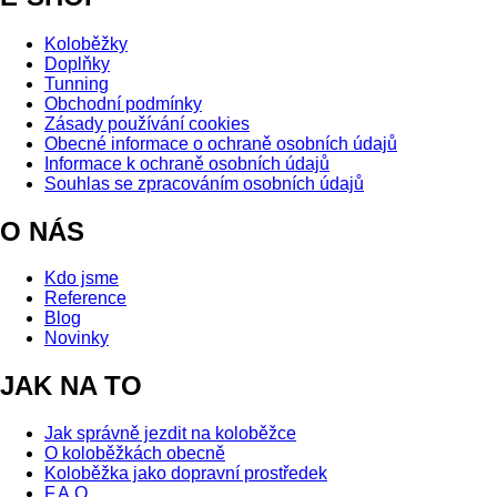
Koloběžky
Doplňky
Tunning
Obchodní podmínky
Zásady používání cookies
Obecné informace o ochraně osobních údajů
Informace k ochraně osobních údajů
Souhlas se zpracováním osobních údajů
O NÁS
Kdo jsme
Reference
Blog
Novinky
JAK NA TO
Jak správně jezdit na koloběžce
O koloběžkách obecně
Koloběžka jako dopravní prostředek
F.A.Q.