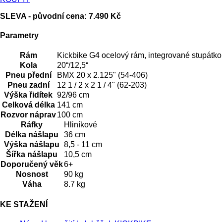
SLEVA - původní cena: 7.490 Kč
Parametry
Rám
Kickbike G4 ocelový rám, integrované stupátko
Kola
20“/12,5“
Pneu přední
BMX 20 x 2.125" (54-406)
Pneu zadní
12 1 / 2 x 2 1 / 4" (62-203)
Výška řidítek
92/96 cm
Celková délka
141 cm
Rozvor náprav
100 cm
Ráfky
Hliníkové
Délka nášlapu
36 cm
Výška nášlapu
8,5 - 11 cm
Šířka nášlapu
10,5 cm
Doporučený věk
6+
Nosnost
90 kg
Váha
8.7 kg
KE STAŽENÍ