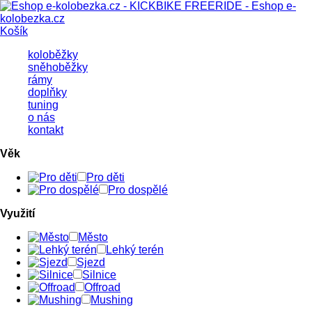
Košík
koloběžky
sněhoběžky
rámy
doplňky
tuning
o nás
kontakt
Věk
Pro děti
Pro dospělé
Využití
Město
Lehký terén
Sjezd
Silnice
Offroad
Mushing