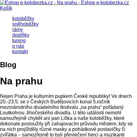
Košík
koloběžky
sněhoběžky
rámy
doplňky
tuning
o nás
kontakt
Blog
Na prahu
Nejen Praha je kulturním pupkem České republiky! Ve dnech
20.-23.5. se v Českých Budějovicích konal 5.ročník
mezinárodního divadelního festivalu „na prahu“ pořádaný
Loutkohrou Jihočeského divadla. U této události nemohl
samozřejmě chybět ani pan Liška a naše koloběžky, které
dokonale posloužily při zahajovacím průvodu městem, kdy se
na nich projížděly různé masky a pohádkové postavičky či
zvířátka – samozřejmě to byli převlečení herci a muzikanti