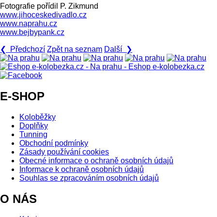
Fotografie pořídil P. Zikmund
www.jihoceskedivadlo.cz
www.naprahu.cz
www.bejbypank.cz
❮ Předchozí
Zpět na seznam
Další ❯
E-SHOP
Koloběžky
Doplňky
Tunning
Obchodní podmínky
Zásady používání cookies
Obecné informace o ochraně osobních údajů
Informace k ochraně osobních údajů
Souhlas se zpracováním osobních údajů
O NÁS