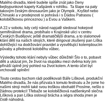
Malého divadla, které budete spíše znát jako členy
bejbypunkové kapely Kašpárek v rohlíku. Ta šlape na paty
takovým českým dinosaurům jako je Olympik , Kryštof nebo
Chinaski a v prodejnosti si pohrává i s Dádou Patrasou (
koloběžkovou princeznou ) a Evou a Vaškem.
A 22.v sobotu, kdy celý národ napjatě sledoval hokejové
semifinálové drama, probíhalo v Krajinské ulici v centru
Českých Budějovic ještě dramatičtější drama, a to slalomové
klání dětí na našich strojích, které dirigoval zkušený pan Liška
dohlížející na dodržování pravidel a vysvětlující kolemjdoucím
půvaby a přednosti koloběhu vůbec.
Výsledky tohoto klání nebyly vůbec důležité! Šlo o to, pobavit
děti a ukázat jim, že život na stupátku mezi dvěma koly jim
přináší úplně jiný pohled na život kolem. A tento účel byl
vrchovatě splněn!
Touto cestou bychom rádi poděkovali Báře Liškové, produkční
Malého divadla, že nás přizvala k tomuto festivalu a že jsme ho
našimi stroji mohli také svou troškou obohatit! Prosíme, nešlo o
žádnou protekci! Třebaže se koloběžková nadšenkyně slečna
Lišková a pan Liška oslovují brácha a ségra shoda jmen je
čistě náhodná.