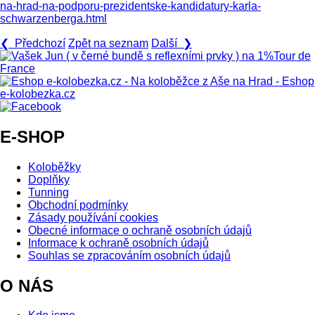
na-hrad-na-podporu-prezidentske-kandidatury-karla-
schwarzenberga.html
❮ Předchozí
Zpět na seznam
Další ❯
E-SHOP
Koloběžky
Doplňky
Tunning
Obchodní podmínky
Zásady používání cookies
Obecné informace o ochraně osobních údajů
Informace k ochraně osobních údajů
Souhlas se zpracováním osobních údajů
O NÁS