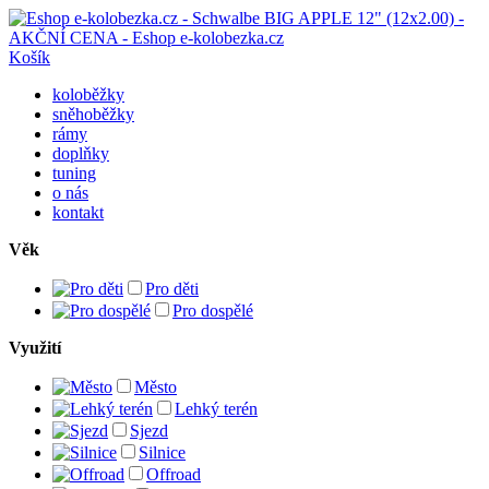
Košík
koloběžky
sněhoběžky
rámy
doplňky
tuning
o nás
kontakt
Věk
Pro děti
Pro dospělé
Využití
Město
Lehký terén
Sjezd
Silnice
Offroad