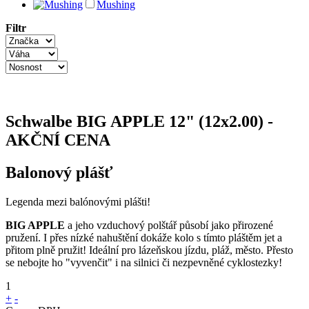
Mushing
Filtr
Schwalbe BIG APPLE 12" (12x2.00) -
AKČNÍ CENA
Balonový plášť
Legenda mezi balónovými plášti!
BIG APPLE
a jeho vzduchový polštář působí jako přirozené
pružení. I přes nízké nahuštění dokáže kolo s tímto pláštěm jet a
přitom plně pružit! Ideální pro lázeňskou jízdu, pláž, město. Přesto
se nebojte ho "vyvenčit" i na silnici či nezpevněné cyklostezky!
1
+
-