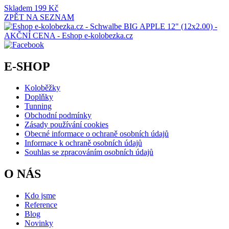
Skladem
199 Kč
ZPĚT NA SEZNAM
E-SHOP
Koloběžky
Doplňky
Tunning
Obchodní podmínky
Zásady používání cookies
Obecné informace o ochraně osobních údajů
Informace k ochraně osobních údajů
Souhlas se zpracováním osobních údajů
O NÁS
Kdo jsme
Reference
Blog
Novinky