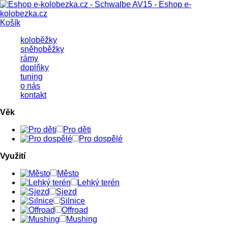
Košík
koloběžky
sněhoběžky
rámy
doplňky
tuning
o nás
kontakt
Věk
Pro děti
Pro dospělé
Využití
Město
Lehký terén
Sjezd
Silnice
Offroad
Mushing